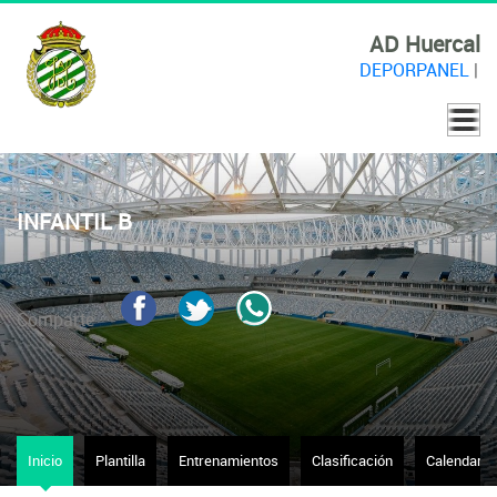
AD Huercal
DEPORPANEL
|
INFANTIL B
Comparte
Inicio
Plantilla
Entrenamientos
Clasificación
Calendario