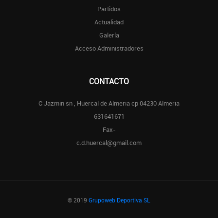
Partidos
Actualidad
Galería
Acceso Administradores
CONTACTO
C Jazmin sn , Huercal de Almeria cp 04230 Almeria
631641671
Fax-
c.d.huercal@gmail.com
© 2019
Grupoweb Deportiva SL