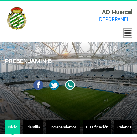
AD Huercal
DEPORPANEL
|
PREBENJAMIN B
Comparte
Inicio
Plantilla
Entrenamientos
Clasificación
Calendario