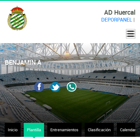
AD Huercal
DEPORPANEL
|
BENJAMIN A
Comparte
Inicio
Plantilla
Entrenamientos
Clasificación
Calendario