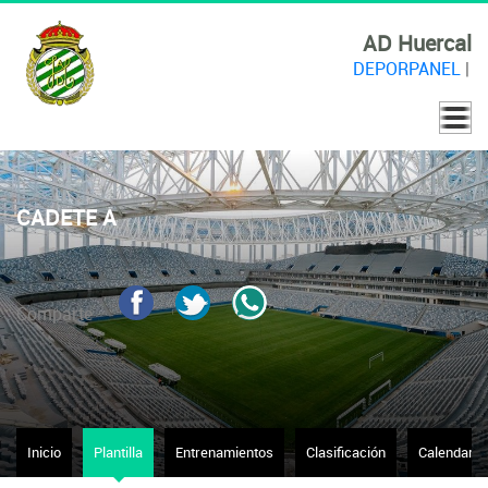
AD Huercal
DEPORPANEL
|
CADETE A
Comparte
Inicio
Plantilla
Entrenamientos
Clasificación
Calendario