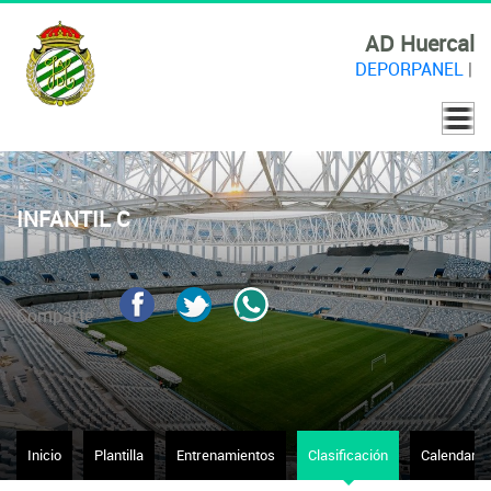
AD Huercal
DEPORPANEL
|
INFANTIL C
Comparte
Inicio
Plantilla
Entrenamientos
Clasificación
Calendario